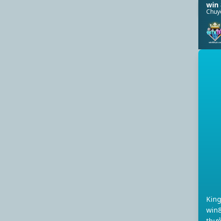
win 
Chuyê
King
win8
thưở