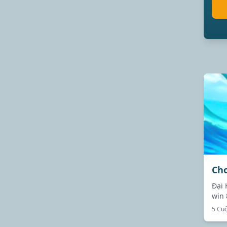
Chơ
Đại 
win 
chơi
5 Cu
dươn
điểm